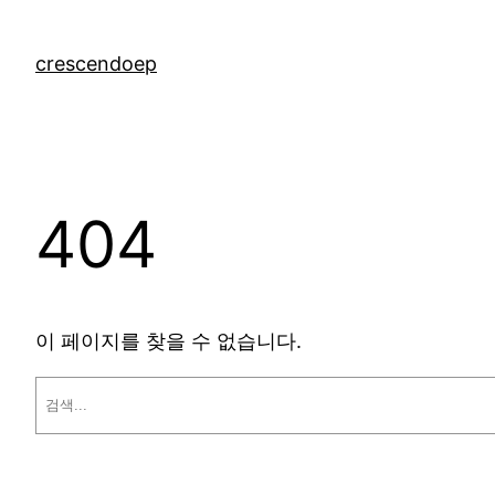
콘
텐
crescendoep
츠
로
바
로
가
404
기
이 페이지를 찾을 수 없습니다.
검
색